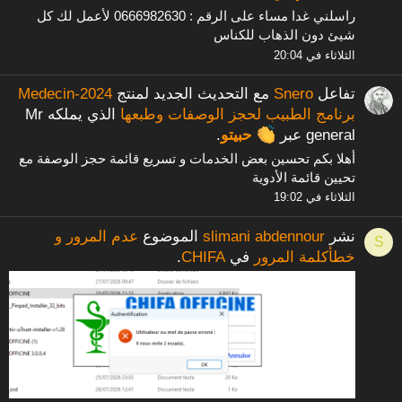
راسلني غدا مساء على الرقم : 0666982630 لأعمل لك كل
شيئ دون الذهاب للكناس
الثلاثاء في 20:04
تفاعل
Snero
مع التحديث الجديد لمنتج
Medecin-2024
برنامج الطبيب لحجز الوصفات وطبعها
الذي يملكه Mr
general عبر
حبيتو
.
أهلا بكم تحسين بعض الخدمات و تسريع قائمة حجز الوصفة مع
تحيين قائمة الأدوية
الثلاثاء في 19:02
نشر
slimani abdennour
الموضوع
عدم المرور و
S
خطأكلمة المرور
في
CHIFA
.