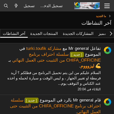
تسجيل الدخول
تسجيل
ما الجديد
آخر النشاطات
وى مميز
المشاركات الجديدة
المنتجات الجديدة
آخر النشاطات
تفاعل
Mr general
مع
مشاركة turki.toufik
في
الموضوع
سلسلة احتراف برنامج
[ جديد ]
CHIFA_OFFICINE من التثبيت حتى العمل النهائي
بـ
ليزوووم
.
السلام عليكم من اين يتم تحميل البرنامج من فظلكم ؟ أريد
فرمطة او تغيير الجهاز ، و ليس الوقت و سيارة لحمله و اخذه
عند الكناس و التوقف يوم...
الثلاثاء في 20:04
قام
Mr general
بالرد في الموضوع
سلسلة
[ جديد ]
احتراف برنامج CHIFA_OFFICINE من التثبيت حتى
العمل النهائي
.