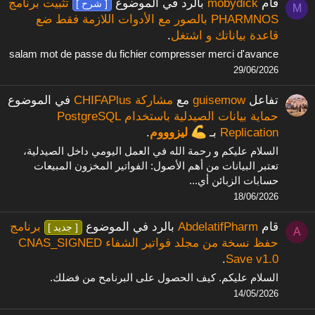
قام
mobydick
بالرد في الموضوع
تثبيت برنامج
[ شرح ]
M
PHARMNOS بالصور مع الأدوات اللازمة فقط ضع
قاعدة بياناتك و اشتغل
.
salam mot de passe du fichier compresser merci d'avance
29/06/2026
تفاعل
guisemow
مع
مشاركة CHIFAPlus
في الموضوع
حماية بيانات الصيدلية باستخدام PostgreSQL
Replication
بـ
ليزوووم
.
السلام عليكم و رحمة الله في العمل اليومي داخل الصيدلية،
تعتبر البيانات من أهم الأصول: الفواتير المخزون المبيعات
حسابات الزبائن أي...
18/06/2026
قام
AbdelatifPharm
بالرد في الموضوع
برنامج
[ جديد ]
A
حفظ نسخة من مجلد فواتير الشفاء CNAS_SIGNED
.
Save v1.0
السلام عليكم. كيف الحصول على البرنامح من فضلك.
14/05/2026